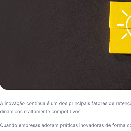
A inovação contínua é um dos principais fatores de reten
dinâmicos e altamente competitivos.
Quando empresas adotam práticas inovadoras de forma co