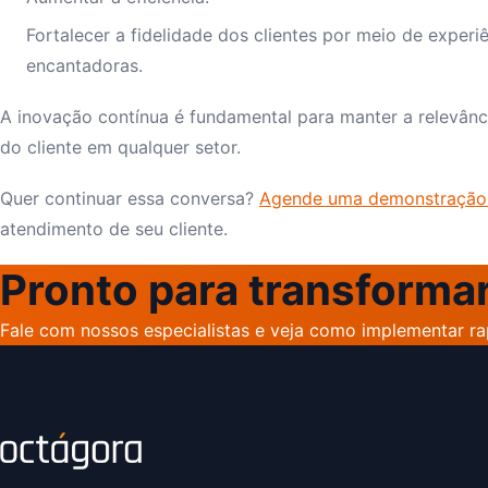
Fortalecer a fidelidade dos clientes por meio de experi
encantadoras.
A inovação contínua é fundamental para manter a relevânci
do cliente em qualquer setor.
Quer continuar essa conversa?
Agende uma demonstração
atendimento de seu cliente.
Pronto para transforma
Fale com nossos especialistas e veja como implementar r