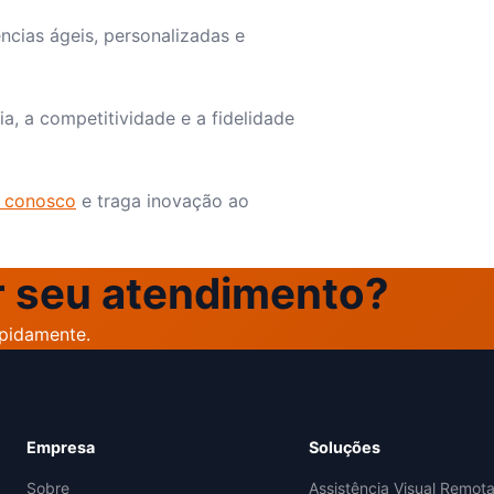
ências ágeis, personalizadas e
a, a competitividade e a fidelidade
 conosco
e traga inovação ao
r seu atendimento?
apidamente.
Empresa
Soluções
Sobre
Assistência Visual Remot